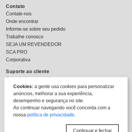
Contato
Contate-nos
Onde encontrar
Informe-se sobre seu pedido
Trabalhe conosco
SEJA UM REVENDEDOR
SCA PRO
Corporativa
Suporte ao cliente
Garantias
Cookies:
a gente usa cookies para personalizar
Guia de cuidados
anúncios, melhorar a sua experiência,
Guia de materiais
desempenho e segurança no site.
Política
Ao continuar navegando você concorda com a
Privacidade
nossa
política de privacidade
.
Continuar e fechar