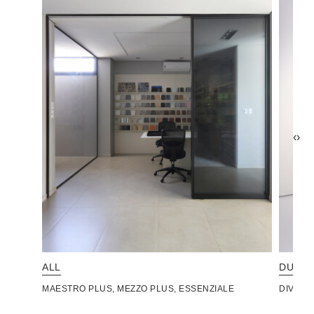
‹
›
ALL
DUO
MAESTRO PLUS, MEZZO PLUS, ESSENZIALE
DIVIDI