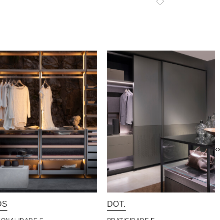
‹
›
OS
DOT.