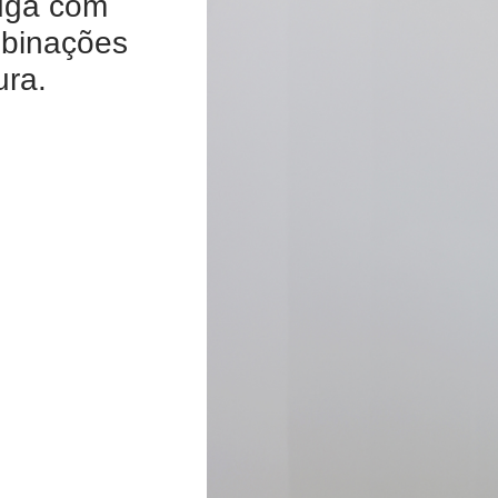
juga com
binações
ura.