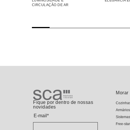
LUMINOSIDADE E
ELEGÂNCIA 
FÍCIEIS
CIRCULAÇÃO DE AR
Morar
Fique por dentro de nossas
Cozinha
novidades
Armários
E-mail
*
Sistema
Free-sta