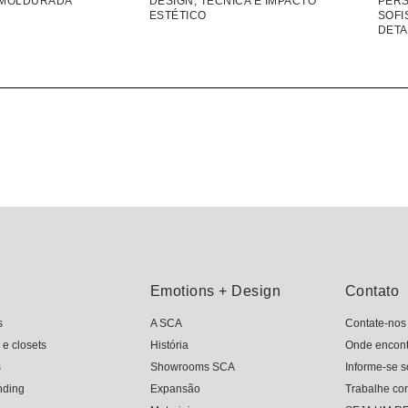
EMOLDURADA
DESIGN, TÉCNICA E IMPACTO
PERS
ESTÉTICO
SOFI
DETA
Emotions + Design
Contato
s
A SCA
Contate-nos
 e closets
História
Onde encont
s
Showrooms SCA
Informe-se s
nding
Expansão
Trabalhe co